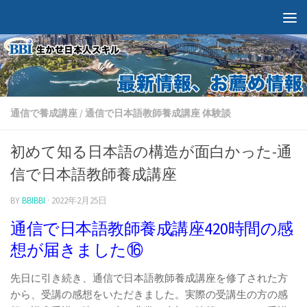
通信で養成講座
/
通信で日本語教師養成講座 体験談
初めて知る日本語の構造が面白かった-通
信で日本語教師養成講座
BY
BBIBBI
·
2022年2月25日
通信で日本語教師養成講座420時間の感
想が届きました⑯
先日に引き続き、通信で日本語教師養成講座を修了された方
から、受講の感想をいただきました。実際の受講生の方の感