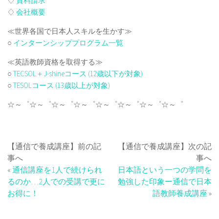
♢
資料請求
♢
会社概要
≪世界各国で日本人スキルを生かす≫
○
インターンシッププログラム一覧
≪英語教師資格を取得する≫
○
TECSOL＋J-shineコース (12歳以下が対象)
○
TESOLコース (13歳以上が対象)
☆～゜☆～゜☆～゜☆～゜☆～゜☆～゜☆～゜☆～゜
【通信で養成講座】前の記
【通信で養成講座】次の記
事へ
事へ
«
通信講座を1人で続けられ
日本語という一つの学問を
るのか…2人での受講で更に
勉強した印象ー通信で日本
お得に！
語教師養成講座
»