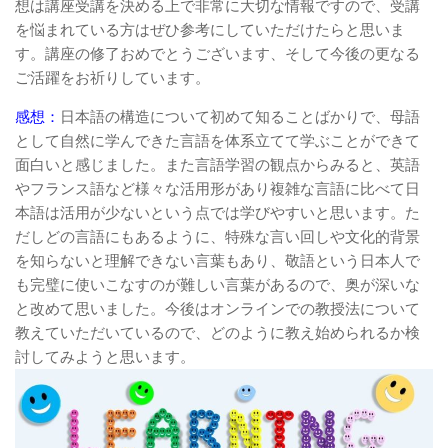
想は講座受講を決める上で非常に大切な情報ですので、受講
を悩まれている方はぜひ参考にしていただけたらと思いま
す。講座の修了おめでとうございます、そして今後の更なる
ご活躍をお祈りしています。
感想：
日本語の構造について初めて知ることばかりで、母語
として自然に学んできた言語を体系立てて学ぶことができて
面白いと感じました。また言語学習の観点からみると、英語
やフランス語など様々な活用形があり複雑な言語に比べて日
本語は活用が少ないという点では学びやすいと思います。た
だしどの言語にもあるように、特殊な言い回しや文化的背景
を知らないと理解できない言葉もあり、敬語という日本人で
も完璧に使いこなすのが難しい言葉があるので、奥が深いな
と改めて思いました。今後はオンラインでの教授法について
教えていただいているので、どのように教え始められるか検
討してみようと思います。