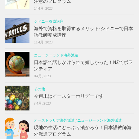
注意のプログラム
14 4月, 2023
シドニー養成講座
海外で資格を取得するメリット-シドニーで日本
語教師養成講座
11 4月, 2023
ニュージーランド海外派遣
日本語で話しかけられて嬉しかった！NZでボラ
ンティア
8 4月, 2023
その他
今週末はイースターホリデーです
7 4月, 2023
オーストラリア海外派遣
/
ニュージーランド海外派遣
現地の生活にどっぷり漬かろう！日本語教師海
外派遣プログラム