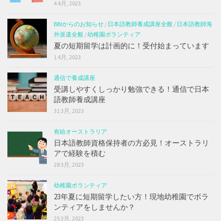
4 4月, 2023
BBIからのお知らせ
/
日本語教師養成講座全般
/
日本語教師海
外派遣全般
/
幼稚園ボランティア
夏の短期留学は計画的に！受付始まっています
1 4月, 2023
通信で養成講座
受講しやすくしっかり勉強できる！通信で日本
語教師養成講座
31 3月, 2023
有給オーストラリア
日本語教師資格保持者の方必見！オーストラリ
アで経験を積む
28 3月, 2023
幼稚園ボランティア
23年夏に短期留学したい方！現地幼稚園でボラ
ンティアをしませんか？
25 3月, 2023