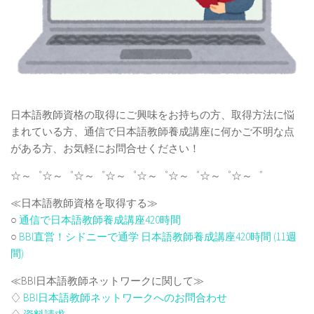
日本語教師資格の取得にご興味をお持ちの方、取得方法に悩
まれている方、通信で日本語教師養成講座に何かご不明な点
がある方、お気軽にお問合せください！
☆～゜☆～゜☆～゜☆～゜☆～゜☆～゜☆～゜☆～゜
≪日本語教師資格を取得する≫
○
通信で日本語教師養成講座420時間
○
BBI直営！シドニーで通学 日本語教師養成講座420時間 (11週
間)
≪BBI日本語教師ネットワークに関して≫
♢
BBI日本語教師ネットワークへのお問合わせ