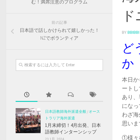
む！満席注意のプログラム
ド
前の記事
日本語で話しかけられて嬉しかった！
BY
BBIBBI
NZでボランティア
ど
か
本日か
ートし
あり、
になっ
日本語教師海外派遣全般
/
オース
わざ海
トラリア海外派遣
思いま
1月末締切！4月出発、日本
語教師インターンシップ
①様々
23 1月, 2024