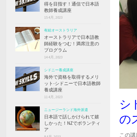
得を目指す！通信で日本語
教師養成講座
15 4月, 2023
有給オーストラリア
オーストラリアで日本語教
師経験をつむ！満席注意の
プログラム
14 4月, 2023
シドニー養成講座
海外で資格を取得するメリ
ット-シドニーで日本語教師
養成講座
11 4月, 2023
シ
ニュージーランド海外派遣
の
日本語で話しかけられて嬉
しかった！NZでボランティ
ア
この講
8 4月, 2023