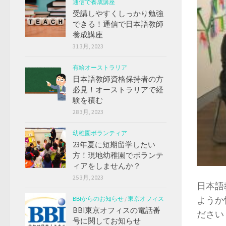
通信で養成講座
受講しやすくしっかり勉強
できる！通信で日本語教師
養成講座
31 3月, 2023
有給オーストラリア
日本語教師資格保持者の方
必見！オーストラリアで経
験を積む
28 3月, 2023
幼稚園ボランティア
23年夏に短期留学したい
方！現地幼稚園でボランテ
ィアをしませんか？
25 3月, 2023
日本語
ようか
BBIからのお知らせ
/
東京オフィス
BBI東京オフィスの電話番
ださい
号に関してお知らせ