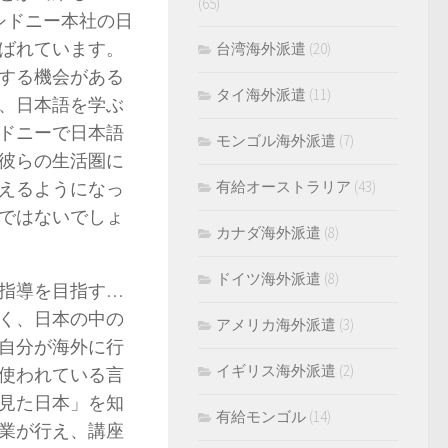
(65)
シドニー本社の日
ばれています。
台湾海外派遣
(20)
する機会がある
タイ海外派遣
(11)
、日本語を学ぶ
ドニーで日本語
モンゴル海外派遣
(7)
彼らの生活圏に
えるようになっ
有給オーストラリア
(43)
ではないでしょ
カナダ海外派遣
(8)
ドイツ海外派遣
(8)
指導を目指す…
く、日本の中の
アメリカ海外派遣
(3)
自分が海外に行
イギリス海外派遣
(2)
使われている言
見た日本」を知
有給モンゴル
(14)
業が行え、講座