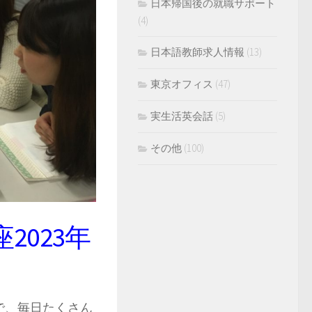
日本帰国後の就職サポート
(4)
日本語教師求人情報
(13)
東京オフィス
(47)
実生活英会話
(5)
その他
(100)
023年
で、毎日たくさん