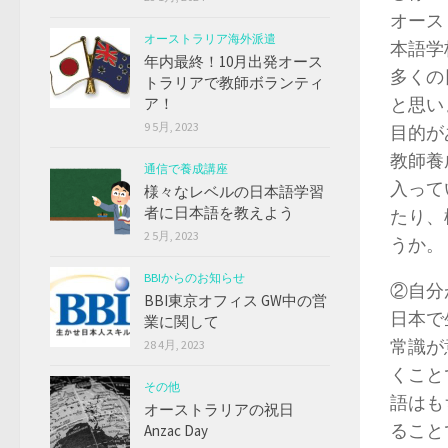
オース
オーストラリア海外派遣
本語学
年内最終！10月出発オース
多くの
トラリアで教師ボランティ
と思い
ア！
9 5月, 2023
目的が
教師養
通信で養成講座
入って
様々なレベルの日本語学習
者に日本語を教えよう
たり、
2 5月, 2023
うか。
BBIからのお知らせ
②自分
BBI東京オフィス GW中の営
日本で
業に関して
常識が
28 4月, 2023
くこと
その他
語はも
オーストラリアの祝日
ること
Anzac Day