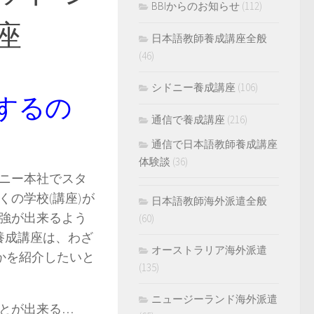
BBIからのお知らせ
(112)
座
日本語教師養成講座全般
(46)
シドニー養成講座
(106)
するの
通信で養成講座
(216)
通信で日本語教師養成講座
体験談
(36)
ドニー本社でスタ
の学校(講座)が
日本語教師海外派遣全般
強が出来るよう
(60)
養成講座は、わざ
オーストラリア海外派遣
かを紹介したいと
(135)
ニュージーランド海外派遣
とが出来る…