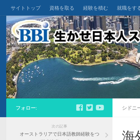
サイトトップ
資格を取る
経験を積む
就職をす
フォロー:
シドニ
次の記事
海
オーストラリアで日本語教師経験をつ