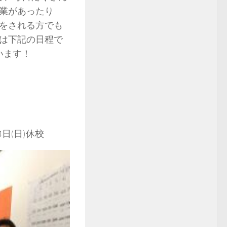
業があったり
をされる方でも
年は下記の日程で
います！
14日(日)休校