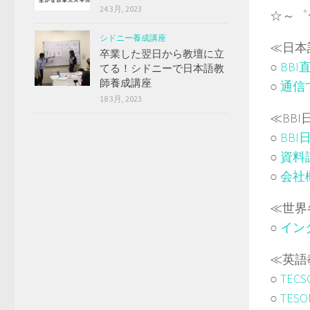
24 3月, 2023
☆～゜
シドニー養成講座
≪日本
卒業した翌日から教壇に立
○
BB
てる！シドニーで日本語教
師養成講座
○
通信
18 3月, 2023
≪BB
○
BB
○
資料
○
会社
≪世界
○
イン
≪英語
○
TEC
○
TES