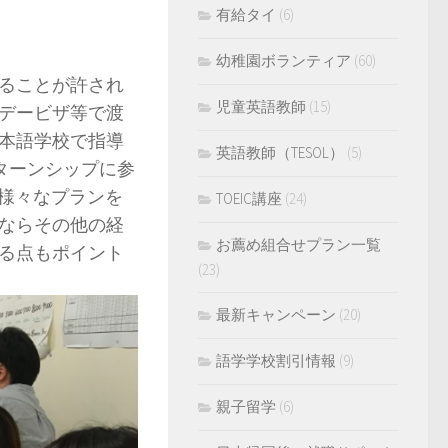
有給タイ
(6)
幼稚園ボランティア
(60)
ることが許され
児童英語教師
(15)
デービザ等で渡
本語学校で指導
英語教師（TESOL）
(5)
ンターンシップに参
様々なプランを
TOEIC講座
(24)
ならその他の経
お薦め組合せプラン一覧
る点もポイント
(23)
最新キャンペーン
(20)
語学学校割引情報
(9)
親子留学
(6)