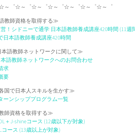
☆～゜☆～゜☆～゜☆～゜☆～゜☆～゜☆～゜
語教師資格を取得する≫
I直営！シドニーで通学 日本語教師養成講座420時間 (11週間
で日本語教師養成講座420時間
I日本語教師ネットワークに関して≫
I日本語教師ネットワークへのお問合わせ
請求
概要
各国で日本人スキルを生かす≫
ターンシッププログラム一覧
教師資格を取得する≫
SOL＋J-shineコース (12歳以下が対象)
OLコース (13歳以上が対象)