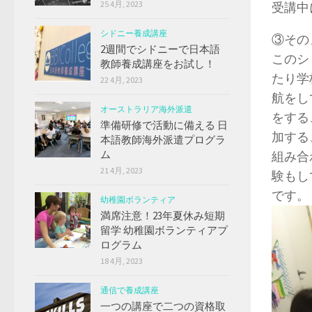
25 4月, 2023
受講中
シドニー養成講座
③その
2週間でシドニーで日本語
このシ
教師養成講座をお試し！
たり学
22 4月, 2023
航をし
オーストラリア海外派遣
をする
準備研修で活動に備える 日
加する
本語教師海外派遣プログラ
ム
組み合
21 4月, 2023
験もし
です。
幼稚園ボランティア
満席注意！23年夏休み短期
留学 幼稚園ボランティアプ
ログラム
18 4月, 2023
通信で養成講座
一つの講座で二つの資格取