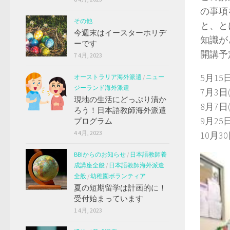
の事項
その他
と、と
今週末はイースターホリデ
知識が
ーです
開講予
7 4月, 2023
5月15
オーストラリア海外派遣
/
ニュー
ジーランド海外派遣
7月3日
現地の生活にどっぷり漬か
8月7日
ろう！日本語教師海外派遣
9月25
プログラム
4 4月, 2023
10月3
BBIからのお知らせ
/
日本語教師養
成講座全般
/
日本語教師海外派遣
全般
/
幼稚園ボランティア
夏の短期留学は計画的に！
受付始まっています
1 4月, 2023