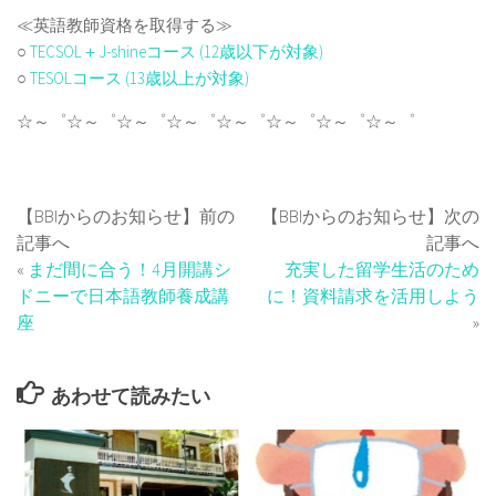
≪英語教師資格を取得する≫
○
TECSOL＋J-shineコース (12歳以下が対象)
○
TESOLコース (13歳以上が対象)
☆～゜☆～゜☆～゜☆～゜☆～゜☆～゜☆～゜☆～゜
【BBIからのお知らせ】前の
【BBIからのお知らせ】次の
記事へ
記事へ
«
まだ間に合う！4月開講シ
充実した留学生活のため
ドニーで日本語教師養成講
に！資料請求を活用しよう
座
»
あわせて読みたい