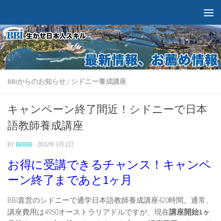
BBIからのお知らせ
/
シドニー養成講座
キャンペーン終了間近！シドニーで日本
語教師養成講座
BY
BBIBBI
·
2022年3月1日
お得に受講できるチャンス！キャンペ
ーン終了まであと1ヶ月
BBI直営のシドニーで通学日本語教師養成講座420時間。通常、
講座費用は4950オーストラリアドルですが、現在
講座開始1ヶ