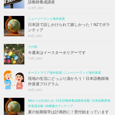
語教師養成講座
11 4月, 2023
ニュージーランド海外派遣
日本語で話しかけられて嬉しかった！NZでボラ
ンティア
8 4月, 2023
その他
今週末はイースターホリデーです
7 4月, 2023
オーストラリア海外派遣
/
ニュージーランド海外派遣
現地の生活にどっぷり漬かろう！日本語教師海
外派遣プログラム
4 4月, 2023
BBIからのお知らせ
/
日本語教師養成講座全般
/
日本語教師海
外派遣全般
/
幼稚園ボランティア
夏の短期留学は計画的に！受付始まっています