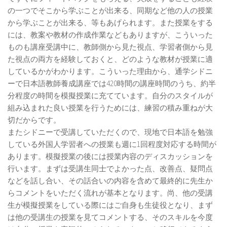
の一つでそこから学ぶことが出来る、同期など他の人の授業
から学ぶことが出来る、等もあげられます。また授業をする
には、教案や教材の作成作業などもありますが、こういった
ものも講座受講中に、教師側から見た視点、学習者側から見
た視点の両方を経験しておくと、どのような教材が授業に適
しているかがわかります。こういった理由から、通学シドニ
ーで日本語教師養成講座では420時間の講座時間のうち、約半
分程度の時間を模擬授業に充てています。自分のスタイルが
組み込まれた良い授業を行うためには、練習の積み重ねが大
切だからです。
またシドニーで受講していただくので、現地で日本語を勉強
している外国人学習者への授業も週に1回程度対応する時間が
あります。模擬授業の後には授業内容のディスカッションを
行います。まずは受講生同士でよかった点、改善点、疑問点
などを話し合い、その話合いの内容を含めて最終的に先生か
らコメントをいただく流れが基本となります。尚、他の受講
生が模擬授業をしている際にはご自身も生徒役となり、まず
は他の受講生の授業を見てコメントする、そのスキルを今度