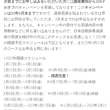
月前までにお申し込みをいただいた方
には
講座費用から220ド
ルオフ
のキャンペーンを実施しております！この
キャンペー
ンは22年3月末まで
ですので、講座受講を悩まれている方は早
目にお問合せ等していただき、3月末までのお申込をおすすめ
します。もちろん、キャンペーン中の受付でも受講内容や使
用教材などに何も違いはありませんので、日本語教師養成講
座の受講を検討中の方はこのチャンスをお見逃しなく！2022年
の開講予定スケジュールは下記となります。まだ22年4月11日
のコースもお申込も間に合います！
○2022年開講スケジュール
1月17日(月)～4月1日(金)
2月21日(月)～5月13日(金) ※4月4日(月)～4月8日(金)休校
4月11日(月)～6月24日(金) ←
残席注意！
5月16日(月)～8月5日(金) ※6月27日(月)～7月1日(金)休校
7月4日(月)～9月16日(金)
8月8日(月)～10月28日(金) ※9月19日(月)～9月23日(金)休校
9月26日(月)～12月9日(金)
10月31日(月)～2023年2月17日(金) ※12月10日(土)～2023年1月15