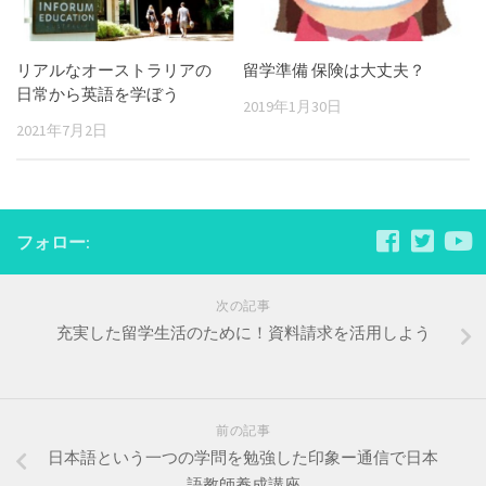
リアルなオーストラリアの
留学準備 保険は大丈夫？
日常から英語を学ぼう
2019年1月30日
2021年7月2日
フォロー:
次の記事
充実した留学生活のために！資料請求を活用しよう
前の記事
日本語という一つの学問を勉強した印象ー通信で日本
語教師養成講座