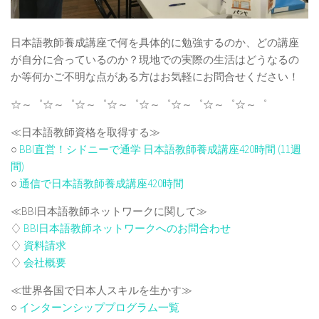
日本語教師養成講座で何を具体的に勉強するのか、どの講座
が自分に合っているのか？現地での実際の生活はどうなるの
か等何かご不明な点がある方はお気軽にお問合せください！
☆～゜☆～゜☆～゜☆～゜☆～゜☆～゜☆～゜☆～゜
≪日本語教師資格を取得する≫
○
BBI直営！シドニーで通学 日本語教師養成講座420時間 (11週
間)
○
通信で日本語教師養成講座420時間
≪BBI日本語教師ネットワークに関して≫
♢
BBI日本語教師ネットワークへのお問合わせ
♢
資料請求
♢
会社概要
≪世界各国で日本人スキルを生かす≫
○
インターンシッププログラム一覧