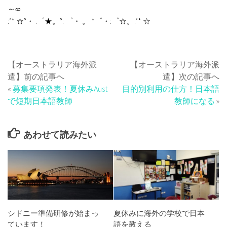
～∞
:’* ☆°・ .゜★。°: ゜・ 。 *゜・:゜☆。:’* ☆
【オーストラリア海外派
【オーストラリア海外派
遣】前の記事へ
遣】次の記事へ
«
募集要項発表！夏休みAust
目的別利用の仕方！日本語
で短期日本語教師
教師になる
»
あわせて読みたい
シドニー準備研修が始まっ
夏休みに海外の学校で日本
ています！
語を教える