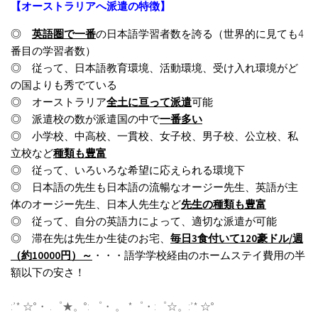
【オーストラリアへ派遣の特徴】
◎
英語圏で一番
の日本語学習者数を誇る（世界的に見ても4
番目の学習者数）
◎ 従って、日本語教育環境、活動環境、受け入れ環境がど
の国よりも秀でている
◎ オーストラリア
全土に亘って派遣
可能
◎ 派遣校の数が派遣国の中で
一番多い
◎ 小学校、中高校、一貫校、女子校、男子校、公立校、私
立校など
種類も豊富
◎ 従って、いろいろな希望に応えられる環境下
◎ 日本語の先生も日本語の流暢なオージー先生、英語が主
体のオージー先生、日本人先生など
先生の種類も豊富
◎ 従って、自分の英語力によって、適切な派遣が可能
◎ 滞在先は先生か生徒のお宅、
毎日3食付いて120豪ドル/週
（約10000円）～
・・・語学学校経由のホームステイ費用の半
額以下の安さ！
:’* ☆°・ .゜★。°: ゜・ 。 *゜・:゜☆。:’* ☆°