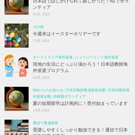
日本語で話しかけられて嬉しかった！NZでボラ
ンティア
8 4月, 2023
その他
今週末はイースターホリデーです
7 4月, 2023
オーストラリア海外派遣
/
ニュージーランド海外派遣
現地の生活にどっぷり漬かろう！日本語教師海
外派遣プログラム
4 4月, 2023
BBIからのお知らせ
/
日本語教師養成講座全般
/
日本語教師海
外派遣全般
/
幼稚園ボランティア
夏の短期留学は計画的に！受付始まっています
1 4月, 2023
通信で養成講座
受講しやすくしっかり勉強できる！通信で日本