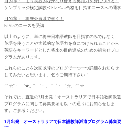
目的④： より実践的なかなり使える英語力を身につける！
ケンブリッジ検定試験FCEレベル合格を目指すコースへの通学
目的⑤： 将来外資系で働く！
BLATSのコースを受講
以上のように、単に将来日本語教師を目指すのみではなく、
英語を使うことや実践的な英語力を身につけられることから
英語をキーワードとした将来の目的達成のための組合せプロ
グラムがあります。
これらのことを次回以降のブログで一つ一つ詳細をお知らせ
してみたいと思います。乞うご期待下さい！
:’* ☆°・ .゜★。°: ゜・ 。 *゜・:゜☆。:’* ☆
それでは、直近の7月出発！オーストラリアで日本語教師派遣
プログラムに関して募集要項を以下の通りにお知らせしま
す。ご参考ください。
7月出発 オーストラリアで日本語教師派遣プログラム募集要