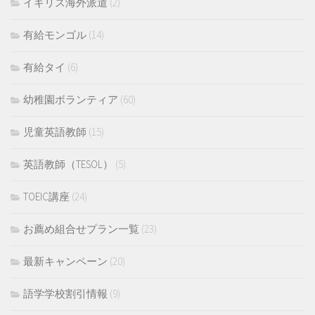
イギリス海外派遣
(2)
有給モンゴル
(14)
有給タイ
(6)
幼稚園ボランティア
(60)
児童英語教師
(15)
英語教師（TESOL）
(5)
TOEIC講座
(24)
お薦め組合せプラン一覧
(23)
最新キャンペーン
(20)
語学学校割引情報
(9)