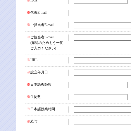
※
FAX
※
代表E-mail
※
ご担当者E-mail
※
ご担当者E-mail
(確認のためもう一度
ご入力ください)
※
URL
※
設立年月日
※
日本語教師数
※
生徒数
※
日本語授業時間
※
給与