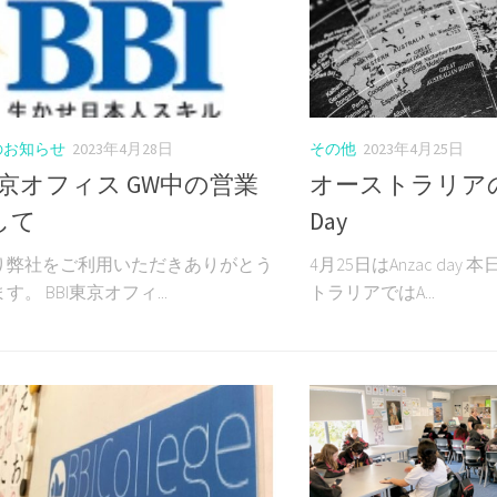
らのお知らせ
2023年4月28日
その他
2023年4月25日
東京オフィス GW中の営業
オーストラリアの祝
して
Day
り弊社をご利用いただきありがとう
4月25日はAnzac day
す。 BBI東京オフィ...
トラリアではA...