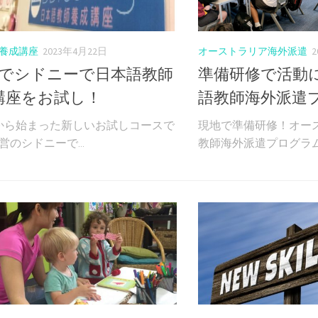
養成講座
2023年4月22日
オーストラリア海外派遣
間でシドニーで日本語教師
準備研修で活動に
講座をお試し！
語教師海外派遣
年から始まった新しいお試しコースで
現地で準備研修！オー
直営のシドニーで...
教師海外派遣プログラム 4