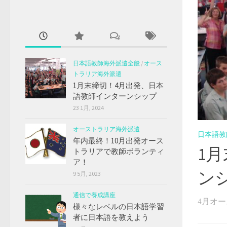
日本語教師海外派遣全般
/
オース
トラリア海外派遣
1月末締切！4月出発、日本
語教師インターンシップ
23 1月, 2024
オーストラリア海外派遣
日本語教
年内最終！10月出発オース
1
トラリアで教師ボランティ
ア！
ン
9 5月, 2023
通信で養成講座
4月オー
様々なレベルの日本語学習
者に日本語を教えよう