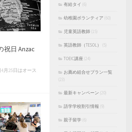
有給タイ
(6)
幼稚園ボランティア
(60)
児童英語教師
(15)
英語教師（TESOL）
(5)
日 Anzac
TOEIC講座
(24)
 本日4月25日はオース
お薦め組合せプラン一覧
(23)
最新キャンペーン
(20)
語学学校割引情報
(9)
親子留学
(6)