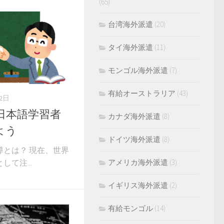
(65)
台湾海外派遣
(20)
タイ海外派遣
(11)
モンゴル海外派遣
(7)
有給オーストラリア
(43)
月2日
日本語学習者
カナダ海外派遣
(8)
よう
ドイツ海外派遣
(8)
とは？ 現在、世界
アメリカ海外派遣
(3)
て注...
イギリス海外派遣
(2)
有給モンゴル
(14)