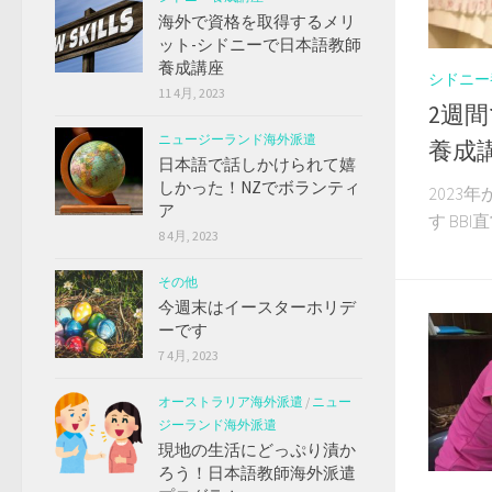
海外で資格を取得するメリ
ット-シドニーで日本語教師
養成講座
シドニー
11 4月, 2023
2週
ニュージーランド海外派遣
養成
日本語で話しかけられて嬉
しかった！NZでボランティ
2023
ア
す BBI
8 4月, 2023
その他
今週末はイースターホリデ
ーです
7 4月, 2023
オーストラリア海外派遣
/
ニュー
ジーランド海外派遣
現地の生活にどっぷり漬か
ろう！日本語教師海外派遣