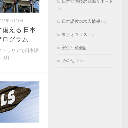
日本帰国後の就職サポート
(4)
2023年4月21日
日本語教師求人情報
(13)
備える 日本
東京オフィス
(47)
プログラム
実生活英会話
(5)
ストラリアで日本語
月1...
その他
(100)