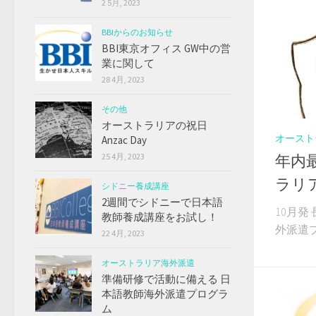
2 5月, 2023
BBIからのお知らせ
BBI東京オフィス GW中の営
業に関して
28 4月, 2023
その他
オーストラリアの祝日
オースト
Anzac Day
25 4月, 2023
年内
ラリ
シドニー養成講座
2週間でシドニーで日本語
10月
教師養成講座をお試し！
外派遣プロ
22 4月, 2023
オーストラリア海外派遣
準備研修で活動に備える 日
本語教師海外派遣プログラ
ム