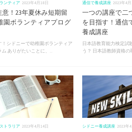
ランティア
2023年4月18日
通信で養成講座
2023年4月
注意！23年夏休み短期留
一つの講座で二
幼稚園ボランティアプログ
を目指す！通信
養成講座
す！シドニーで幼稚園ボランティア
日本語教育能力検定試
ム ありがたいことに、...
う？ 日本語教師資格の取
ストラリア
2023年4月14日
シドニー養成講座
2023年