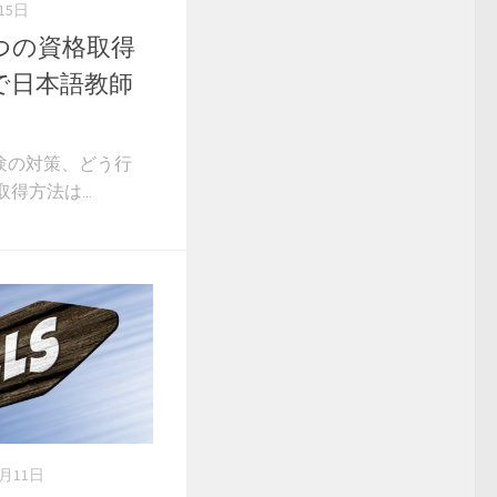
15日
つの資格取得
で日本語教師
験の対策、どう行
得方法は...
4月11日