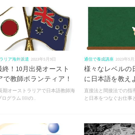
ラリア海外派遣
2023年5月9日
通信で養成講座
2023年5
最終！10月出発オースト
様々なレベルの
アで教師ボランティア！
に日本語を教え
発 長期オーストラリアで日本語教師海
直接法と間接法での指導
グラム BBIの...
と日本をつなぐお仕事とし