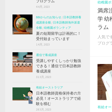
プログラム
幼稚園ボ
4 4月, 2023
満席
学 
BBIからのお知らせ
/
日本語教師養
成講座全般
/
日本語教師海外派遣
ラム
全般
/
幼稚園ボランティア
夏の短期留学は計画的に！
人気で
受付始まっています
プログラ
1 4月, 2023
通信で養成講座
受講しやすくしっかり勉強
できる！通信で日本語教師
養成講座
31 3月, 2023
有給オーストラリア
日本語教師資格保持者の方
必見！オーストラリアで経
験を積む
有給オー
28 3月, 2023