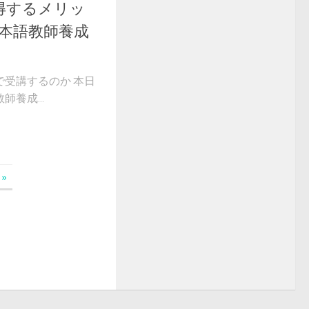
得するメリッ
日本語教師養成
受講するのか 本日
養成...
»