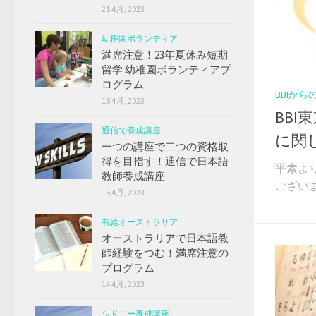
21 4月, 2023
幼稚園ボランティア
満席注意！23年夏休み短期
留学 幼稚園ボランティアプ
ログラム
BBIか
18 4月, 2023
BBI
通信で養成講座
に関
一つの講座で二つの資格取
得を目指す！通信で日本語
平素よ
教師養成講座
ございま
15 4月, 2023
有給オーストラリア
オーストラリアで日本語教
師経験をつむ！満席注意の
プログラム
14 4月, 2023
シドニー養成講座