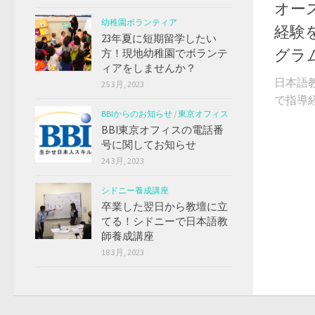
オー
幼稚園ボランティア
経験
23年夏に短期留学したい
グラ
方！現地幼稚園でボランテ
ィアをしませんか？
日本語
25 3月, 2023
で指導経
BBIからのお知らせ
/
東京オフィス
BBI東京オフィスの電話番
号に関してお知らせ
24 3月, 2023
シドニー養成講座
卒業した翌日から教壇に立
てる！シドニーで日本語教
師養成講座
18 3月, 2023