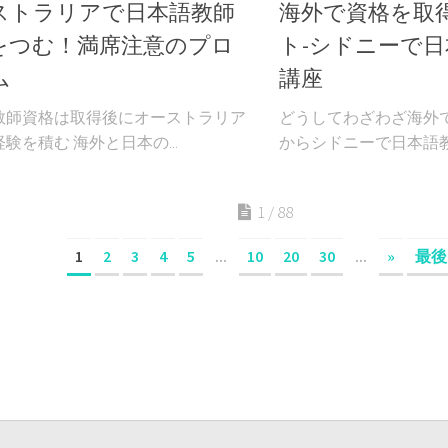
ストラリアで日本語教師
海外で資格を取
をつむ！満席注意のプロ
ト-シドニーで
ム
講座
教師資格は取得後にオーストラリア
どうしてわざわざ海外で
験を積む 海外と日本の...
からシドニーで日本語教師
1 / 88
1
2
3
4
5
...
10
20
30
...
»
最後 