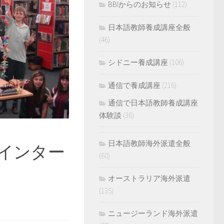
BBIからのお知らせ
(112)
日本語教師養成講座全般
(46)
シドニー養成講座
(106)
通信で養成講座
(216)
通信で日本語教師養成講座
体験談
(36)
日本語教師海外派遣全般
師インター
(60)
オーストラリア海外派遣
(135)
ニュージーランド海外派遣